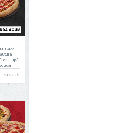
ntru pizza
Băutura
Sprite, apă
educeri
ADAUGĂ