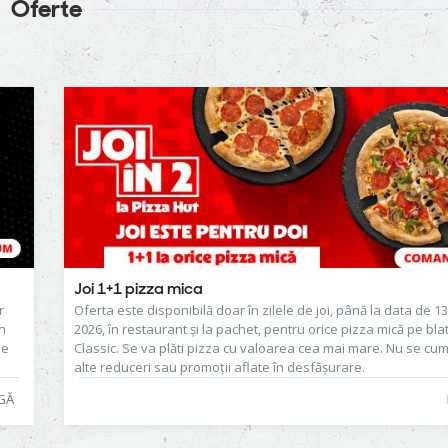
Oferte
Joi 1+1 pizza mica
r
Oferta este disponibilă doar în zilele de joi, până la data de 1
în
2026, în restaurant și la pachet, pentru orice pizza mică pe blat
de
Classic. Se va plăti pizza cu valoarea cea mai mare. Nu se cu
alte reduceri sau promoții aflate în desfășurare.
GĂ