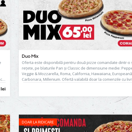
prezentare.
Duo Mix
e
Oferta este disponibilă pentru două pizze comandate dintr-o 
rețete, pe blaturile Pan și Classic de dimensiune medie: Pepp
Veggie & Mozzarella, Roma, California, Hawaiiana, Europeană
 cu
Carbonara, Millenium. Ofertă valabilă doar la comenzile cu liv
ridicare din restaurant. Nu se cumulează cu alte reduceri sau
lei
aflate în desfășurare.
DOAR LA RIDICARE