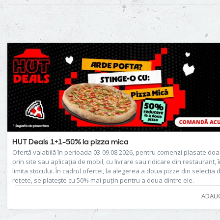
HUT Deals 1+1-50% la pizza mica
Ofertă valabilă în perioada 03-09.08.2026, pentru comenzi plasate doa
prin site sau aplicația de mobil, cu livrare sau ridicare din restaurant, 
limita stocului. În cadrul ofertei, la alegerea a doua pizze din selectia 
rețete, se platește cu 50% mai puțin pentru a doua dintre ele.
ADAU