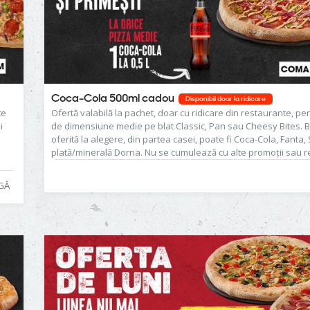
Coca-Cola 500ml cadou
Disponibil doar la ridicare
te
Ofertă valabilă la pachet, doar cu ridicare din restaurante, pe
i
de dimensiune medie pe blat Classic, Pan sau Cheesy Bites. 
oferită la alegere, din partea casei, poate fi Coca-Cola, Fanta, 
plată/minerală Dorna. Nu se cumulează cu alte promoţii sau r
active.
GĂ