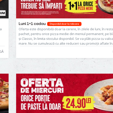
Luni 1+1 cadou
Disponibil doar la ridicare
za
Oferta este disponibilă doar la cerere, în zilele de luni, în resta
pachet, pentru orice pizza medie din meniul permanent, pe bl
și Classic, în limita stocului disponibil. Se va plăti pizza cu va
mare. Nu se cumulează cu alte reduceri sau promoții aflate în
desfășurare.
GĂ