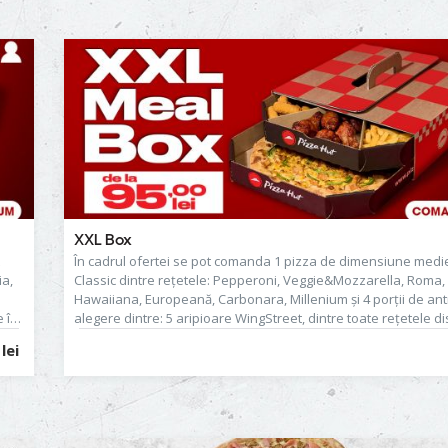
XXL Box
În cadrul ofertei se pot comanda 1 pizza de dimensiune medie
ia,
Classic dintre rețetele: Pepperoni, Veggie&Mozzarella, Roma, 
Hawaiiana, Europeană, Carbonara, Millenium și 4 porții de antr
e în
alegere dintre: 5 aripioare WingStreet, dintre toate rețetele di
la
meniu, French Fries, Cheese Pillows, Garlic&Parmesan Fries, 
lei
a
Sticks, Chicken Popcorn, Ham & Cheese Rolls, Garlic Bread, M
Garlic Bread, Garlic Bread Mix sau Wedges. Prețul de 95.00 lei
corespunde următoarelor combinaţii de produse: 1 pizza, 5 a
lows
WingStreet (fără sos), 1 porție de French Fries, 1 porție de Ch
și 1 porție de Mozzarella Sticks. Produsul din imagine este cu t