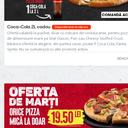
Coca-Cola 2L cadou
Disponibil doar la ridicare
Ofertă valabilă la pachet, doar cu ridicare din restaurante, pentru piz
de dimensiune mare pe blat Classic, Pan sau Cheesy Stuffed Crust.
Băutura oferită la alegere, din partea casei, poate fi Coca-Cola, Fanta,
Sprite. Nu se cumulează cu alte promoţii active.
ADAU