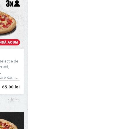
selecție de
eroni,
,
rare sau cu
 promoții
65.00 lei