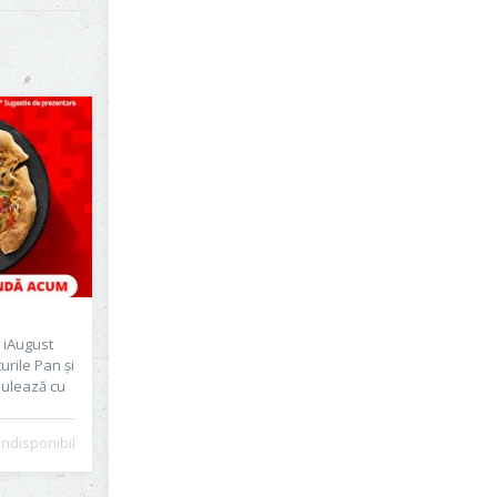
3 iAugust
urile Pan și
mulează cu
Indisponibil