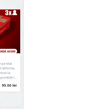
 pe blat
California,
euri la
sponibile în
Mozzarella
95.00 lei
ozzarella
ripioare
eese Pillows
itlu de