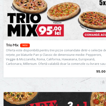
prezentare.
Trio Mix
NOU
Oferta este disponibilă pentru trei pizze comandate dintr-o selecție d
rețete, pe blaturile Pan și Classic de dimensiune medie: Pepperoni,
Veggie & Mozzarella, Roma, California, Hawaiiana, Europeană,
Carbonara, Millenium. Ofertă valabilă doar la comenzile cu livrare sau
ridicare din restaurant. Nu se cumulează cu alte reduceri sau promoții
95.00 
aflate în desfășurare.