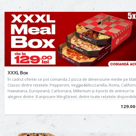
XXXL Box
În cadrul ofertei se pot comanda 2 pizza de dimensiune medie pe blat
Classic dintre rețetele: Pepperoni, Veggie&Mozzarella, Roma, Californ
Hawaiiana, Europeană, Carbonara, Millenium și 4 porții de antreuri la
alegere dintre: 8 aripioare WingStreet, dintre toate rețetele disponibil
meniu, French Fries, Cheese Pillows, Garlic&Parmesan Fries, Mozzarel
129.00 
Sticks, Chicken Popcorn, Ham & Cheese Rolls, Garlic Bread, Mozzarell
Garlic Bread, Garlic Bread Mix sau Wedges. Prețul de 129.00 lei
corespunde următoarelor combinaţii de produse: 2 pizza, 8 aripioare
WingStreet (fără sos), 1 porție de French Fries, 1 porție de Cheese Pil
și 1 porție de Mozzarella Sticks. Produsul din imagine este cu titlu de