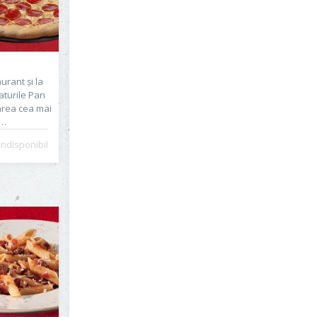
urant și la
aturile Pan
loarea cea mai
Indisponibil