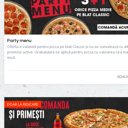
Party menu
Oferta e valabilă pentru pizza pe blat Classic și nu se cumulează cu al
promoții active. Gratuitatea se aplică pentru pizza cu valoarea cea ma
mică.
ADAU
DOAR LA RIDICARE