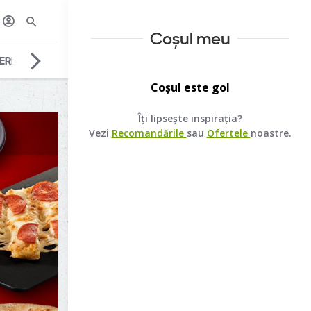
Coșul meu
ERI
SALATE
DESERT
BĂUTURI
SOSURI
Coșul este gol
Îți lipsește inspirația?
Vezi
Recomandările
sau
Ofertele
noastre.