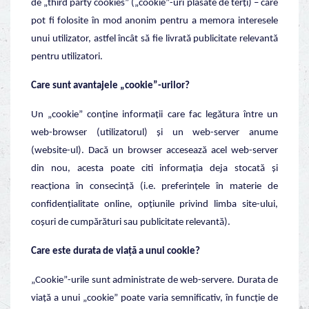
de „third party cookies” („cookie”-uri plasate de terți) – care
pot fi folosite în mod anonim pentru a memora interesele
unui utilizator, astfel încât să fie livrată publicitate relevantă
pentru utilizatori.
Care sunt avantajele „cookie”-urilor?
Un „cookie” conține informații care fac legătura între un
web-browser (utilizatorul) și un web-server anume
(website-ul). Dacă un browser accesează acel web-server
din nou, acesta poate citi informația deja stocată și
reacționa în consecință (i.e. preferințele în materie de
confidențialitate online, opțiunile privind limba site-ului,
coșuri de cumpărături sau publicitate relevantă).
Care este durata de viață a unui cookie?
„Cookie”-urile sunt administrate de web-servere. Durata de
viață a unui „cookie” poate varia semnificativ, în funcție de