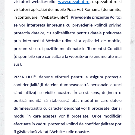
vizitatorii website-urilor
www.pizzahut.ro
,
qr.pizzahut.ro si
vizitatorii aplicatiei de mobile Pizza Hut Romania (denumite,
in continuare, “Website-urile”).
Prevederile prezentei Politici
se vor interpreta impreuna cu prevederile Politicii privind
protectia datelor, cu aplicabilitate pentru datele prelucrate
prin intermediul Website-urilor si a aplicatiei de mobile,
precum si cu dispozitiile mentionate in Termeni și Condiții
(disponibile spre consultare la website-urile enumerate mai
sus).
PIZZA HUT® depune eforturi pentru a asigura protecția
confidențialității datelor dumneavoastră personale atunci
când utilizați serviciile noastre. În acest sens, deținem o
politică menită să stabilească atât modul în care datele
dumneavoastră cu caracter personal vor fi procesate, dar și
modul în care acestea vor fi protejate. Orice modificări
efectuate în cadrul prezentei Politici de confidențialitate pot
fi găsite dacă vizitați Website-urile noastre.