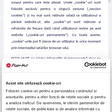
scopul pentru care este plasat. Unele „cookie”-uri sunt
folosite exclusiv pentru o singură sesiune („session
cookies”) și nu mai sunt reținute odată ce utilizatorul a
părăsit website-ul, alte „cookie”-uri sunt reținute și
refolosite de fiecare dată când utilizatorul revine pe acel
website („cookie-uri permanente”). Cu toate aceste,
„cookie”-urile pot fi șterse de un utilizator în orice moment
prin intermediul setărilor browser-ului.
PIZZA HUT® va păstra infomațiile dumneavoastră doar pe
perioada cât acestea sunt folosite pentru îmbunătățirea
activității noastre și pentru a veni în întâmpinarea
preferințelor dumneavoastră și pentru a vă facilita
Acest site utilizează cookie-uri
navigarea în interiorul website-ului, în condițiile legislației în
Folosim cookie-uri pentru a personaliza conținutul și
vigoare.
anunțurile, pentru a oferi funcții de rețele sociale și pentru
Vă reamintim că aveți dreptul de a solicita oricând PIZZA
a analiza traficul. De asemenea, le oferim partenerilor de
HUT® ca datele dumneavoastră să fie șterse.
rețele sociale, de publicitate și de analize informații cu