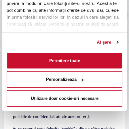
privire la modul în care folosiți site-ul nostru. Aceștia le
Ce sunt cookie-urile plasate de terți?
pot combina cu alte informații oferite de dvs. sau culese
în urma folosirii serviciilor lor. În cazul în care alegeți să
Anumite secțiuni de conținut de pe unele site-uri pot fi
continuați să utilizați website-ul nostru, sunteți de acord
furnizate prin intermediul unor terțe părți. (i.e. o reclamă).
cu utilizarea modulelor noastre cookie.
Aceste terțe website-uri nu se află sub controlul PIZZA
Afişare
HUT® și nu sunt acoperite de prezența Politica de
Confidențialitate. Dacă accesați alte website-uri folosind
link-urile oferite / sugerate, operatorii acestor website-uri
Permitere toate
pot colecta datele dumneavoastră personale. Vă rugăm să
vă asigurați că sunteți de acord cu Politica de
Personalizează
Confidențialitate a acestor terți înainte de a le oferi
informații personale. PIZZA HUT® încearcă pe cât posibil să
se asigure că toate aceste website-uri au măsuri similare de
Utilizare doar cookie-uri necesare
protecție a datelor cu caracter personal, însă nu putem fi
responsabili din punct de vedere legal pentru activitățile sau
politicile de confidențialitate ale acestor terți.