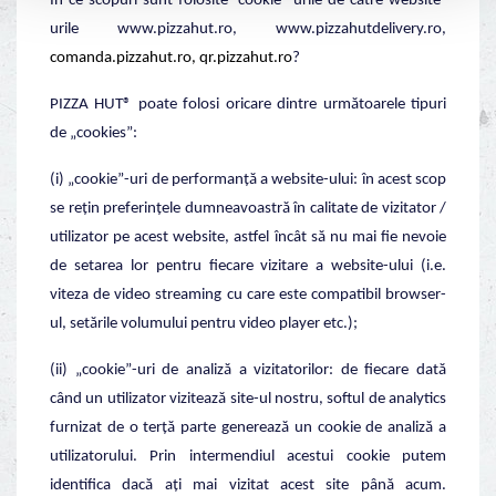
În ce scopuri sunt folosite ”cookie”-urile de către website-
urile www.pizzahut.ro, www.pizzahutdelivery.ro,
comanda.pizzahut.ro, qr.pizzahut.ro
?
PIZZA HUT® poate folosi oricare dintre următoarele tipuri
de „cookies”:
(i) „cookie”-uri de performanță a website-ului: în acest scop
se rețin preferințele dumneavoastră în calitate de vizitator /
utilizator pe acest website, astfel încât să nu mai fie nevoie
de setarea lor pentru fiecare vizitare a website-ului (i.e.
viteza de video streaming cu care este compatibil browser-
ul, setările volumului pentru video player etc.);
(ii) „cookie”-uri de analiză a vizitatorilor: de fiecare dată
când un utilizator vizitează site-ul nostru, softul de analytics
furnizat de o terță parte generează un cookie de analiză a
utilizatorului. Prin intermendiul acestui cookie putem
identifica dacă ați mai vizitat acest site până acum.