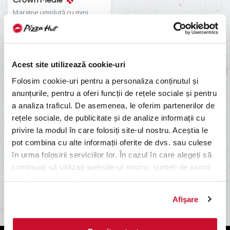
Margine umplută cu mini
burgeri cu carne de vită și sos
burger, asezonați cu brânză
Cheddar rasă, sos de roșii,
Brânză Mozzarella, roșii
75.00 lei
cherry, rucola, brânză
Acest site utilizează cookie-uri
Parmezan, Prosciutto crudo.
Folosim cookie-uri pentru a personaliza conținutul și
anunțurile, pentru a oferi funcții de rețele sociale și pentru
a analiza traficul. De asemenea, le oferim partenerilor de
rețele sociale, de publicitate și de analize informații cu
privire la modul în care folosiți site-ul nostru. Aceștia le
pot combina cu alte informații oferite de dvs. sau culese
în urma folosirii serviciilor lor. În cazul în care alegeți să
continuați să utilizați website-ul nostru, sunteți de acord
cu utilizarea modulelor noastre cookie.
Afişare