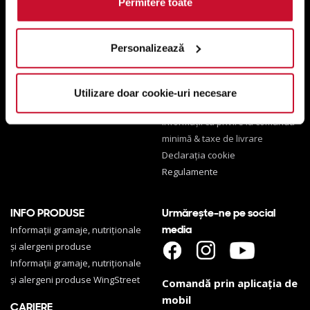
Permitere toate
CONTACT
POLITICI
Contact
Termeni și condiții
Personalizează
Spune-ne părerea ta
Politică de accesibilitate
Abonează-te la newsletter
Politică de confidențialitate
Politică privind prelucrarea
Utilizare doar cookie-uri necesare
Telefon contact
datelor cu caracter personal
*1010
Informații cu privire la comanda
minimă & taxe de livrare
Declarația cookie
Regulamente
INFO PRODUSE
Urmărește-ne pe social
media
Informații gramaje, nutriționale
și alergeni produse
Informații gramaje, nutriționale
și alergeni produse WingStreet
Comandă prin aplicația de
mobil
CARIERE